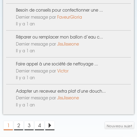
Besoin de conseils pour confectionner une ...
Dernier message par
FaveurGloria
Il y a 1 an
Réparer ou remplacer mon ballon d’eau c...
Dernier message par
JissJisseone
Il y a 1 an
Faire appel à une société de nettoyage ...
Dernier message par
Victor
Il y a 1 an
Adapter un receveur extra plat d'une douch...
Dernier message par
JissJisseone
Il y a 1 an
1
2
3
4
Nouveau sujet
>