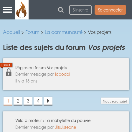
S'inscrire
Se connecter
Accueil
>
Forum
>
La communauté
> Vos projets
Liste des sujets du forum
Vos projets
Post it
Règles du forum Vos projets
Dernier message par
lobodol
Il y a 13 ans
1
2
3
4
Nouveau sujet
>
Vélo à moteur : La mobylette du pauvre
Dernier message par
JissJisseone