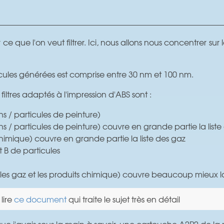
r ce que l'on veut filtrer. Ici, nous allons nous concentrer su
rticules générées est comprise entre 30 nm et 100 nm.
 filtres adaptés à l'impression d'ABS sont :
ns / particules de peinture)
ns / particules de peinture) couvre en grande partie la liste
 chimique) couvre en grande partie la liste des gaz
 B de particules
 les gaz et les produits chimique) couvre beaucoup mieux la
 lire
ce document
qui traite le sujet très en détail
 que j'avais sous la main à savoir, une cartouche A2P2 de l