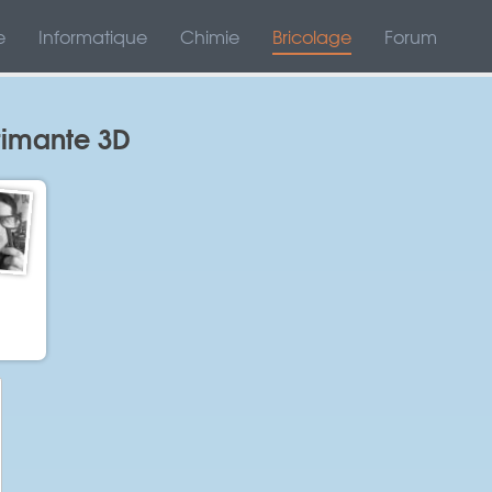
e
Informatique
Chimie
Bricolage
Forum
primante 3D