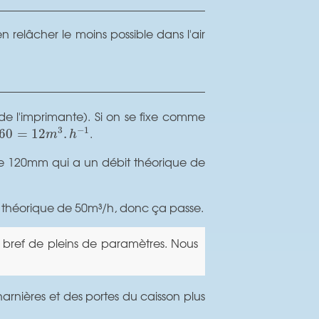
en relâcher le moins possible dans l'air
 de l'imprimante). Si on se fixe comme
0
=
12
m
3
.
h
−
1
.
3
−
1
60
=
12
.
m
h
C de 120mm qui a un débit théorique de
 théorique de 50m³/h, donc ça passe.
, bref de pleins de paramètres. Nous
arnières et des portes du caisson plus