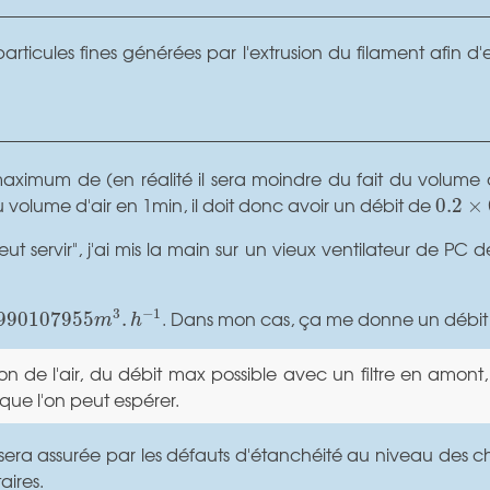
s particules fines générées par l'extrusion du filament afin d'
e maximum de
(en réalité il sera moindre du fait du volume
0.2
×
6
u volume d'air en 1min, il doit donc avoir un débit de
0.2
×
eut servir", j'ai mis la main sur un vieux ventilateur de P
010
795
5
m
3
.
h
−
1
. Dans mon cas, ça me donne un débit
3
−
1
99
010
795
5
.
m
h
on de l'air, du débit max possible avec un filtre en amont
que l'on peut espérer.
 sera assurée par les défauts d'étanchéité au niveau des ch
aires.