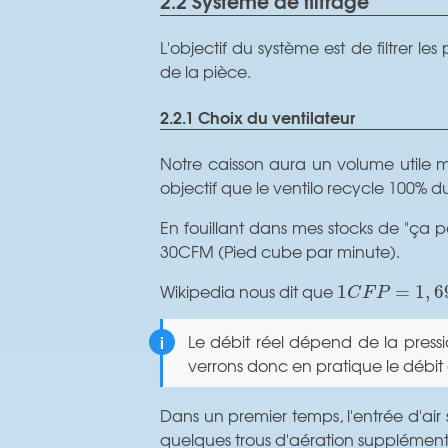
2.2 Système de filtrage
L'objectif du système est de filtrer le
de la pièce.
2.2.1 Choix du ventilateur
Notre caisson aura un volume util
objectif que le ventilo recycle 100% d
En fouillant dans mes stocks de "ça p
30CFM (Pied cube par minute).
1
C
F
P
=
1
,
699
Wikipedia nous dit que
1
=
1
,
6
C
F
P
Le débit réel dépend de la pressi
verrons donc en pratique le débit 
Dans un premier temps, l'entrée d'air
quelques trous d'aération supplément