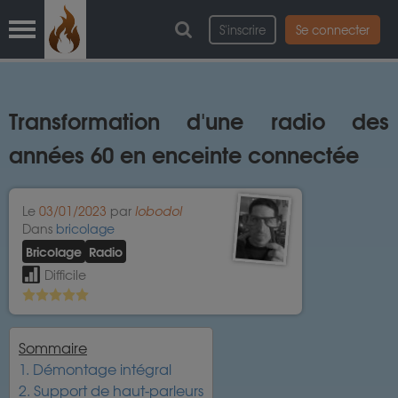
S'inscrire
Se connecter
Transformation d'une radio des
années 60 en enceinte connectée
Le
03/01/2023
par
lobodol
Dans
bricolage
Bricolage
Radio
Difficile
Sommaire
1. Démontage intégral
2. Support de haut-parleurs