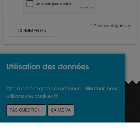
* Champs obligatoires
Utilisation des données
Afin d'améliorer ton expérience utilisateur, nous
utilisons des cookies 🍪
Restons connectés
Soutenez-nous !
PAS QUESTION !
ÇA ME VA
Disclaimer
Mentions légales
A propos
Contact