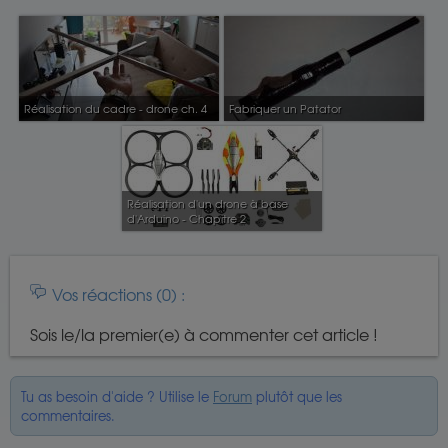
Réalisation du cadre - drone ch. 4
Fabriquer un Patator
Réalisation d'un drone à base
d'Arduino - Chapitre 2
Vos réactions (0) :
Sois le/la premier(e) à commenter cet article !
Tu as besoin d'aide ? Utilise le
Forum
plutôt que les
commentaires.