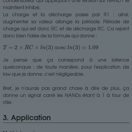
condensateur qui appliquant une tension sur NAND1 le
maintient inhibé.
La charge et la décharge passe par R1 : ainsi,
augmenter sa valeur allonge la période. Période de
charge qui est donc RC et de décharge RC. Ca rejoint
donc bien l'idée de la formule qui donne :
T
=
2
×
R
C
×
l
n
(
3
)
l
n
(
3
)
≃
1.09
avec
=
2
×
×
(
3
)
(
3
)
≃
1.09
T
R
C
l
n
l
n
Je pense que ça correspond à une latence
quelconque : de toute manière, pour l'explication de
low que je donne, c'est négligeable.
Bref, je n'aurais pas grand chose à dire de plus, ça
donne un signal carré les NANDs étant à 1 à tour de
rôle.
3. Application