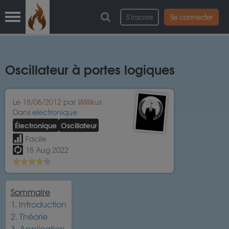
S'inscrire
Se connecter
Oscillateur à portes logiques
Le
18/06/2012
par
Willikus
Dans
electronique
Électronique
Oscillateur
Facile
18 Aug 2022
Sommaire
1. Introduction
2. Théorie
3. Application