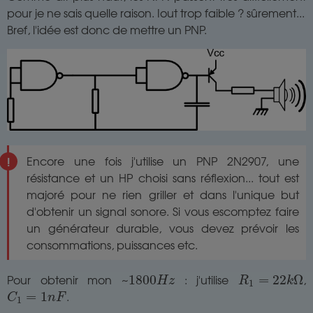
pour je ne sais quelle raison. Iout trop faible ? sûrement...
Bref, l'idée est donc de mettre un PNP.
Encore une fois j'utilise un PNP 2N2907, une
résistance et un HP choisi sans réflexion... tout est
majoré pour ne rien griller et dans l'unique but
d'obtenir un signal sonore. Si vous escomptez faire
un générateur durable, vous devez prévoir les
consommations, puissances etc.
1800
H
z
R
1
=
22
k
Ω
Pour obtenir mon ~
: j'utilise
,
1800
=
22
Ω
H
z
R
k
1
C
1
=
1
n
F
.
=
1
C
n
F
1