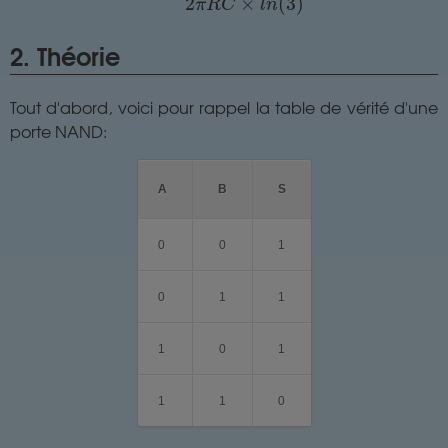
2
×
(
3
)
π
R
C
l
n
2. Théorie
Tout d'abord, voici pour rappel la table de vérité d'une
porte NAND:
A
B
S
0
0
1
0
1
1
1
0
1
1
1
0