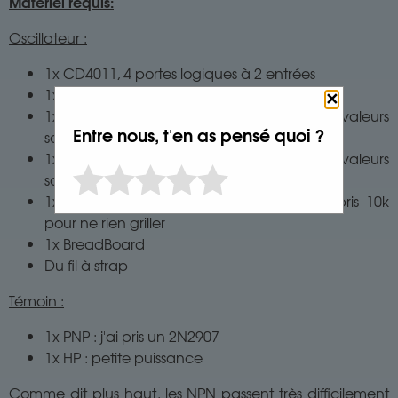
Matériel requis:
Oscillateur :
1x CD4011, 4 portes logiques à 2 entrées
1x Résistance 1 MOhms
✕
1x R1, Résistances 1/4W : selon vos valeurs
Entre nous, t'en as pensé quoi ?
souhaitées
1x C1, Condo non-polar : selon vos valeurs
souhaitées
1x Résistance pour la base du PNP : j'ai pris 10k
pour ne rien griller
1x BreadBoard
Du fil à strap
Témoin :
1x PNP : j'ai pris un 2N2907
1x HP : petite puissance
Comme dit plus haut, les NPN passent très difficilement