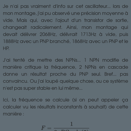
Je n'ai pas vraiment d'info sur cet oscillateur... lors de
mon montage, j'ai pu observé une précision moyenne à
vide. Mais qui, avec l'ajout d'un transistor de sortie,
changeait radicalement. Ainsi, mon montage qui
devait délivrer 2068Hz, délivrait 1713Hz à vide, puis
1888Hz avec un PNP branché, 1868Hz avec un PNP et le
HP.
J'ai tenté de mettre des NPNs... 1 NPN modifie de
manière critique la fréquence, 2 NPNs en cascade
donne un résultat proche du PNP seul. Bref... pas
convaincu. Ou j'ai loupé quelque chose, ou ce système
n'est pas super stable en lui même...
Ici, la fréquence se calcule (si on peut appeler ça
calculer vu les résultats inconstants à souhait) de cette
manière :
F
=
1
2
π
R
C
×
l
n
(
3
)
1
=
F