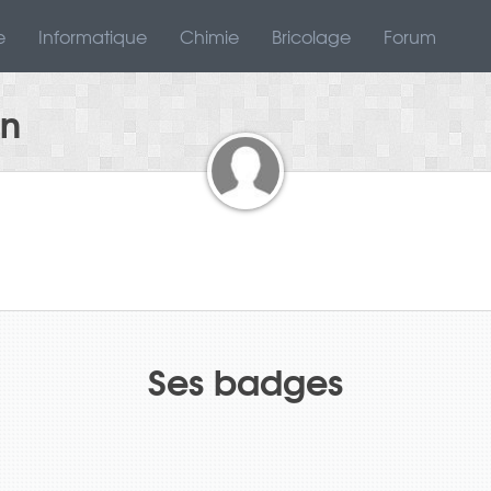
e
Informatique
Chimie
Bricolage
Forum
on
Ses badges