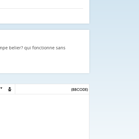
ompe belier? qui fonctionne sans

[BBCODE]
