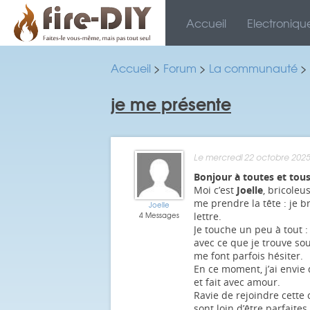
Accueil
Electroniqu
Accueil
>
Forum
>
La communauté
>
je me présente
Le mercredi 22 octobre 2025
Bonjour à toutes et tous
Moi c’est
Joelle
, bricole
me prendre la tête : je br
Joelle
4 Messages
lettre.
Je touche un peu à tout :
avec ce que je trouve sou
me font parfois hésiter.
En ce moment, j’ai envie 
et fait avec amour.
Ravie de rejoindre cette 
sont loin d’être parfaites