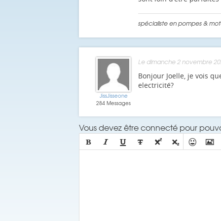
spécialiste en pompes & mote
Le dimanche 2 novembre 202
Bonjour Joelle, je vois q
electricité?
JissJisseone
284 Messages
Vous devez être connecté pour pouvoi







