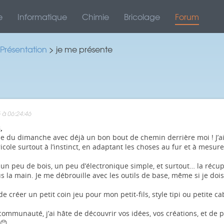
e
Informatique
Chimie
Bricolage
Forum
Présentation
> je me présente
 à 06:24:46
,
use du dimanche avec déjà un bon bout de chemin derrière moi ! J’a
icole surtout à l’instinct, en adaptant les choses au fur et à mesure
 un peu de bois, un peu d’électronique simple, et surtout… la récup
s la main. Je me débrouille avec les outils de base, même si je doi
de créer un petit coin jeu pour mon petit-fils, style tipi ou petite
communauté, j’ai hâte de découvrir vos idées, vos créations, et de 
 😊