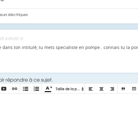
urs électriques
5 à 09:20:10
ue dans ton intitulé, tu mets specialiste en pompe.. connais tu la p
r répondre à ce sujet.






Taille de la police





