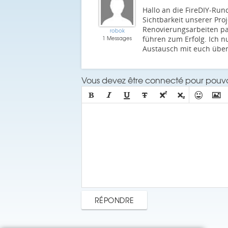
Hallo an die FireDIY-Rund
Sichtbarkeit unserer Pro
Renovierungsarbeiten pac
robok
1 Messages
führen zum Erfolg. Ich n
Austausch mit euch über 
Vous devez être connecté pour pouvoi







