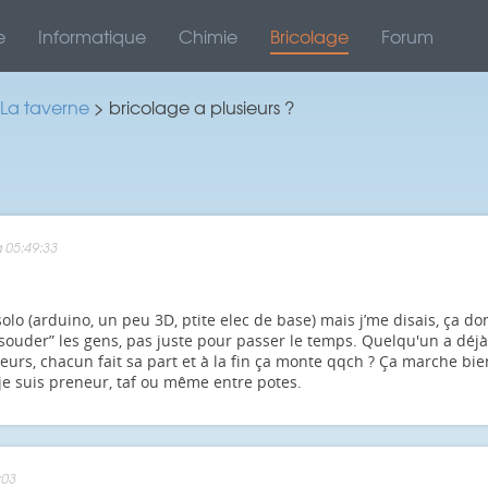
e
Informatique
Chimie
Bricolage
Forum
La taverne
> bricolage a plusieurs ?
 05:49:33
olo (arduino, un peu 3D, ptite elec de base) mais j’me disais, ça d
“souder” les gens, pas juste pour passer le temps. Quelqu'un a déj
eurs, chacun fait sa part et à la fin ça monte qqch ? Ça marche bien 
 je suis preneur, taf ou même entre potes.
:03