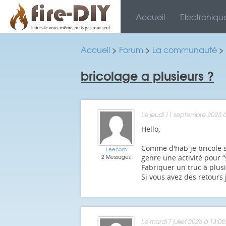
Accueil
Electroniqu
Accueil
>
Forum
>
La communauté
>
bricolage a plusieurs ?
Le jeudi 11 septembre 2025 à
Hello,
Comme d'hab je bricole s
Leecorn
2 Messages
genre une activité pour 
Fabriquer un truc à plusi
Si vous avez des retours
Le mardi 7 juillet 2026 à 13:08