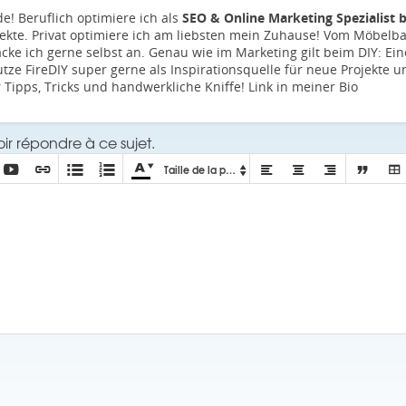
e! Beruflich optimiere ich als
SEO & Online Marketing Spezialist be
jekte. Privat optimiere ich am liebsten mein Zuhause! Vom Möbelba
ke ich gerne selbst an. Genau wie im Marketing gilt beim DIY: Ein
utze FireDIY super gerne als Inspirationsquelle für neue Projekte 
Tipps, Tricks und handwerkliche Kniffe! Link in meiner Bio
r répondre à ce sujet.






Taille de la police





