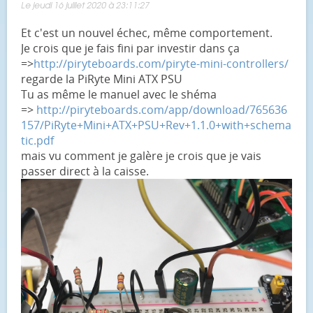
Le jeudi 16 juillet 2020 à 23:11:27
Et c'est un nouvel échec, même comportement.
Je crois que je fais fini par investir dans ça
=>
http://piryteboards.com/piryte-mini-controllers/
regarde la PiRyte Mini ATX PSU
Tu as même le manuel avec le shéma
=>
http://piryteboards.com/app/download/765636
157/PiRyte+Mini+ATX+PSU+Rev+1.1.0+with+schema
tic.pdf
mais vu comment je galère je crois que je vais
passer direct à la caisse.