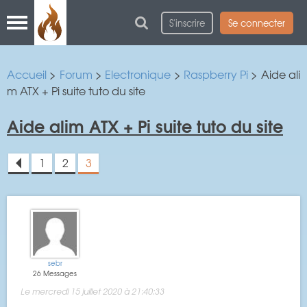
S'inscrire
Se connecter
Accueil
>
Forum
>
Electronique
>
Raspberry Pi
> Aide ali
m ATX + Pi suite tuto du site
Aide alim ATX + Pi suite tuto du site
1
2
3
<
sebr
26 Messages
Le mercredi 15 juillet 2020 à 21:40:33