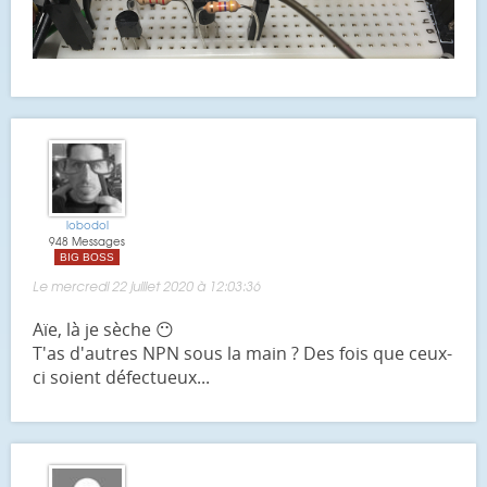
lobodol
948 Messages
BIG BOSS
Le mercredi 22 juillet 2020 à 12:03:36
Aïe, là je sèche 😶
T'as d'autres NPN sous la main ? Des fois que ceux-
ci soient défectueux...