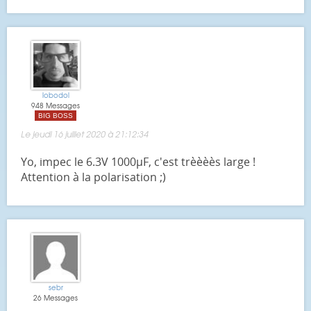
lobodol
948 Messages
BIG BOSS
Le jeudi 16 juillet 2020 à 21:12:34
Yo, impec le 6.3V 1000µF, c'est trèèèès large !
Attention à la polarisation ;)
sebr
26 Messages