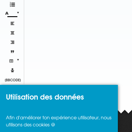










[BBCODE]
Utilisation des données
Afin d'améliorer ton expérience utilisateur, nous
utilisons des cookies 🍪
Restons connectés
Soutenez-nous !