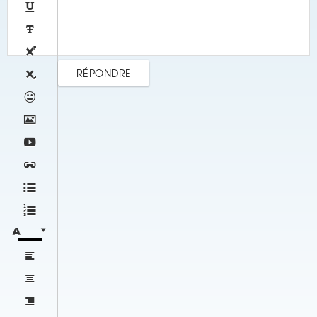














