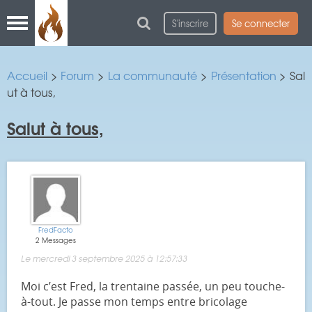
S'inscrire
Se connecter
Accueil
>
Forum
>
La communauté
>
Présentation
> Sal
ut à tous,
Salut à tous,
FredFacto
2 Messages
Le mercredi 3 septembre 2025 à 12:57:33
Moi c’est Fred, la trentaine passée, un peu touche-
à-tout. Je passe mon temps entre bricolage